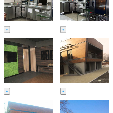
+
+
+
+