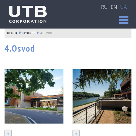
RU
EN
UA
ГОЛОВНА
PROJECTS
4.OSVOD
4.Osvod
+
+