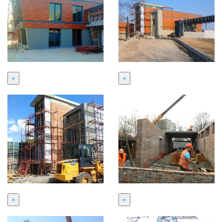
+
+
+
+