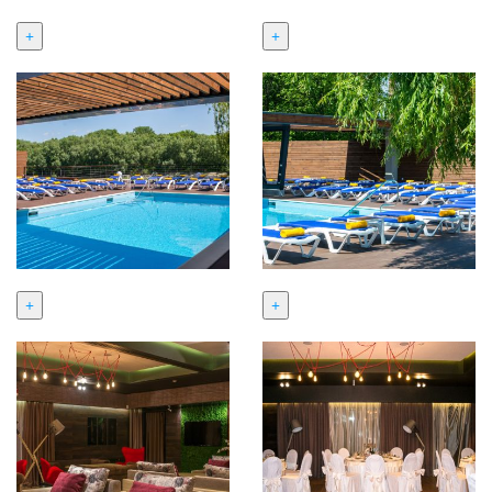
+
+
+
+