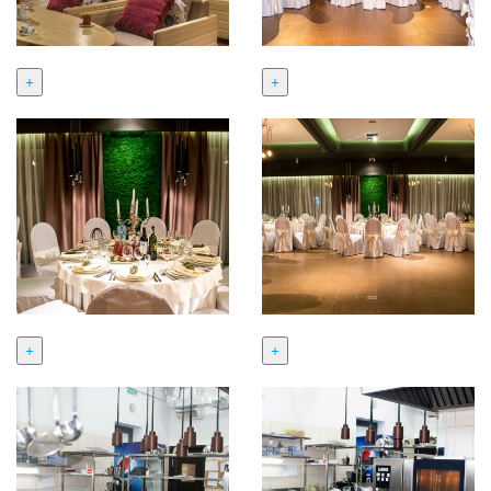
+
+
+
+