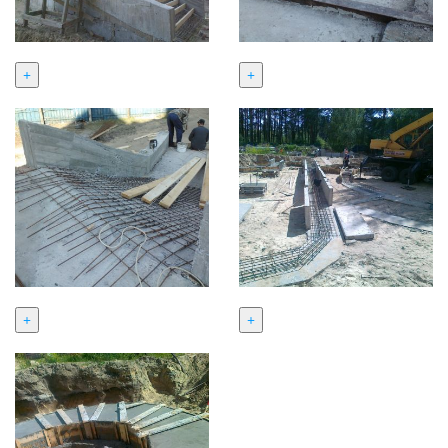
+
+
+
+