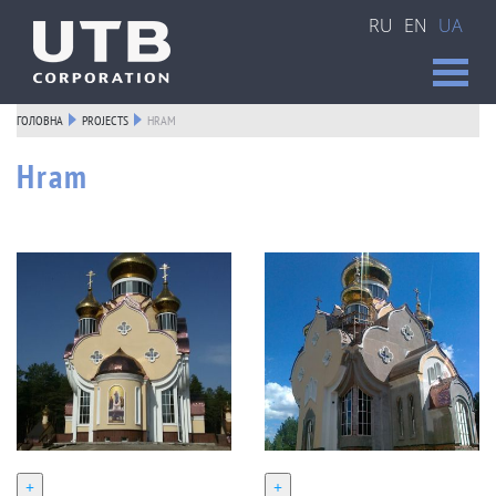
RU
EN
UA
ГОЛОВНА
PROJECTS
HRAM
Hram
+
+