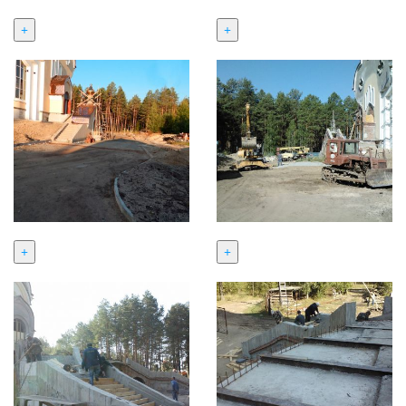
+
+
+
+